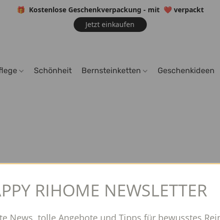
🎁 Kostenlose Geschenkverpackung - mit
❤️
verpackt
Jetzt einkaufen
flege
Schönheit
Bernsteinketten
Geschenkideen
PPY RIHOME NEWSLETTER
te News, tolle Angebote und Tipps für bewusstes Rei