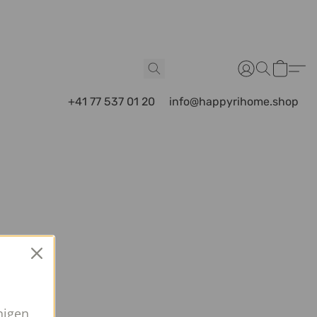
+41 77 537 01 20
info@happyrihome.shop
nigen