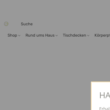
Shop
Rund ums Haus
Tischdecken
Körperp
HA
Erhal