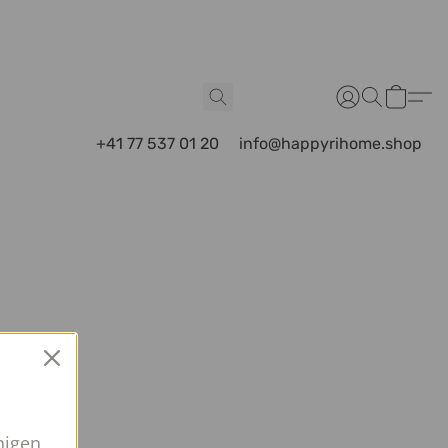
+41 77 537 01 20
info@happyrihome.shop
nigen