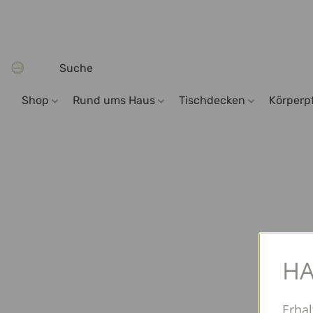
Shop
Rund ums Haus
Tischdecken
Körperp
HA
Erhal