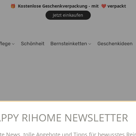
🎁 Kostenlose Geschenkverpackung - mit
❤️
verpackt
Jetzt einkaufen
flege
Schönheit
Bernsteinketten
Geschenkideen
PPY RIHOME NEWSLETTER
te News, tolle Angebote und Tipps für bewusstes Rei